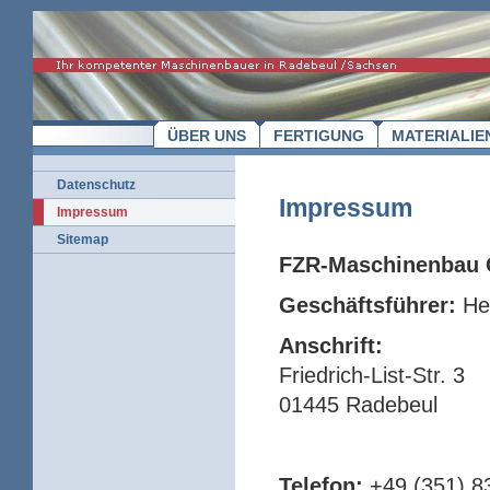
ÜBER UNS
FERTIGUNG
MATERIALIE
Datenschutz
Impressum
Impressum
Sitemap
FZR-Maschinenbau
Geschäftsführer:
Her
Anschrift:
Friedrich-List-Str. 3
01445 Radebeul
Telefon:
+49 (351) 8